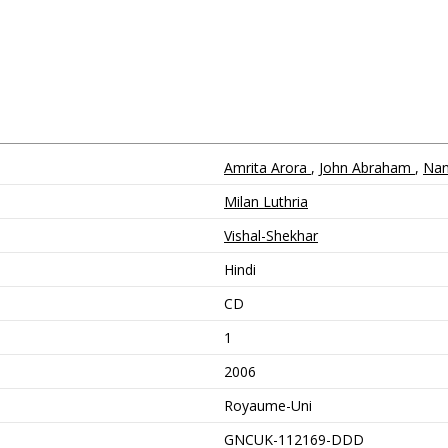
Amrita Arora
,
John Abraham
,
Nan
Milan Luthria
Vishal-Shekhar
Hindi
CD
1
2006
Royaume-Uni
GNCUK-112169-DDD