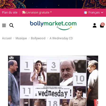
Français
Plan du site
Livraison gratuite *
0
Accueil
Musique
Bollywood
A Wednesday CD