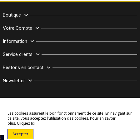
Boutique
Votre Compte
Information
Service clients
Restons en contact
Newsletter
Les cookies assurent le bon fonctionnement de ce site. En navigant sur
ce site, vous acceptez l'utilisation des cookies. Pour en savoir
plus,
Cliquez Ici
© Copyright 2003–2026 Bollymarket.com - Tous Droits Réservés
Accepter