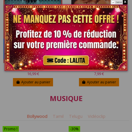
Cacher
Salaam Bombay DVD
Marte Dam Tak DVD
16,99 €
7,99 €
Ajouter au panier
Ajouter au panier
MUSIQUE
Bollywood
Tamil
Telugu
Vidéoclip
Promo !
-30%