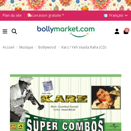
Français
Plan du site
Livraison gratuite *
0
Accueil
Musique
Bollywood
Karz / Yeh Vaada Raha (CD)