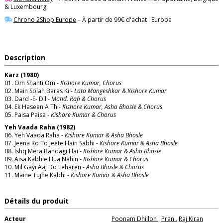
& Luxembourg
Chrono 2Shop Europe
– À partir de 99€ d'achat : Europe
Description
Karz (1980)
01. Om Shanti Om -
Kishore Kumar, Chorus
02. Main Solah Baras Ki -
Lata Mangeshkar & Kishore Kumar
03. Dard -E- Dil -
Mohd. Rafi & Chorus
04. Ek Haseen A Thi-
Kishore Kumar, Asha Bhosle & Chorus
05. Paisa Paisa -
Kishore Kumar & Chorus
Yeh Vaada Raha (1982)
06. Yeh Vaada Raha -
Kishore Kumar & Asha Bhosle
07. Jeena Ko To Jeete Hain Sabhi -
Kishore Kumar & Asha Bhosle
08. Ishq Mera Bandagi Hai -
Kishore Kumar & Asha Bhosle
09. Aisa Kabhie Hua Nahin -
Kishore Kumar & Chorus
10. Mil Gayi Aaj Do Leharen -
Asha Bhosle & Chorus
11. Maine Tujhe Kabhi -
Kishore Kumar & Asha Bhosle
Détails du produit
Acteur
Poonam Dhillon
,
Pran
,
Raj Kiran