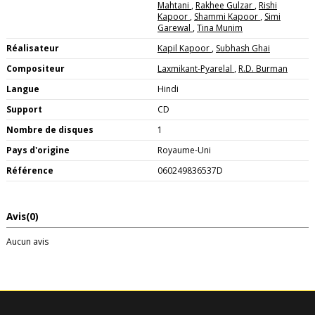
Mahtani
,
Rakhee Gulzar
,
Rishi
Kapoor
,
Shammi Kapoor
,
Simi
Garewal
,
Tina Munim
Réalisateur
Kapil Kapoor
,
Subhash Ghai
Compositeur
Laxmikant-Pyarelal
,
R.D. Burman
Langue
Hindi
Support
CD
Nombre de disques
1
Pays d'origine
Royaume-Uni
Référence
060249836537D
Avis
(0)
Aucun avis