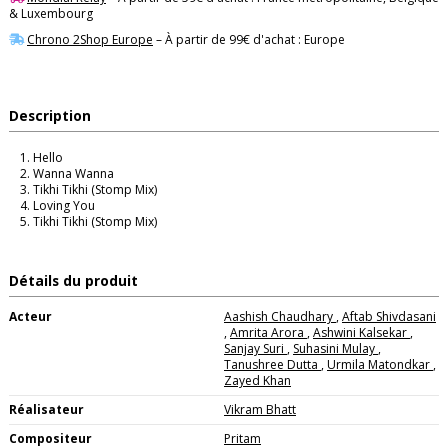
& Luxembourg
Chrono 2Shop Europe
– À partir de 99€ d'achat : Europe
Description
Hello
Wanna Wanna
Tikhi Tikhi (Stomp Mix)
Loving You
Tikhi Tikhi (Stomp Mix)
Détails du produit
Acteur
Aashish Chaudhary
,
Aftab Shivdasani
,
Amrita Arora
,
Ashwini Kalsekar
,
Sanjay Suri
,
Suhasini Mulay
,
Tanushree Dutta
,
Urmila Matondkar
,
Zayed Khan
Réalisateur
Vikram Bhatt
Compositeur
Pritam