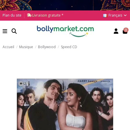
Français
Plan du site
Livraison gratuite *
0
Accueil
Musique
Bollywood
Speed CD