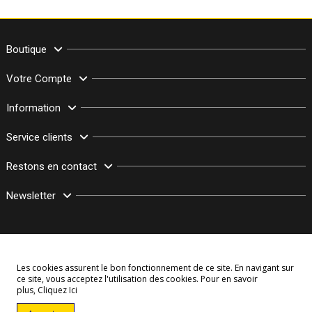
Boutique
Votre Compte
Information
Service clients
Restons en contact
Newsletter
Les cookies assurent le bon fonctionnement de ce site. En navigant sur
ce site, vous acceptez l'utilisation des cookies. Pour en savoir
plus,
Cliquez Ici
© Copyright 2003–2026 Bollymarket.com - Tous Droits Réservés