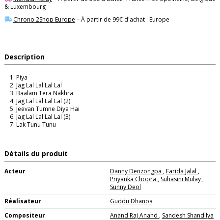
& Luxembourg
Chrono 2Shop Europe
– À partir de 99€ d'achat : Europe
Description
Piya
Jag Lal Lal Lal Lal
Baalam Tera Nakhra
Jag Lal Lal Lal Lal (2)
Jeevan Tumne Diya Hai
Jag Lal Lal Lal Lal (3)
Lak Tunu Tunu
Détails du produit
Acteur
Danny Denzongpa
,
Farida Jalal
,
Priyanka Chopra
,
Suhasini Mulay
,
Sunny Deol
Réalisateur
Guddu Dhanoa
Compositeur
Anand Raj Anand
,
Sandesh Shandilya