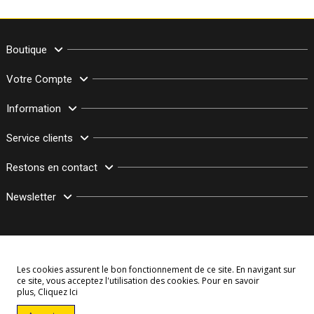
Boutique
Votre Compte
Information
Service clients
Restons en contact
Newsletter
Les cookies assurent le bon fonctionnement de ce site. En navigant sur
ce site, vous acceptez l'utilisation des cookies. Pour en savoir
plus,
Cliquez Ici
© Copyright 2003–2026 Bollymarket.com - Tous Droits Réservés