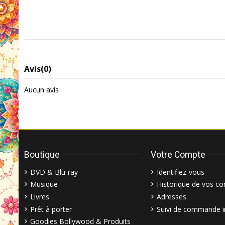
Avis
(0)
Aucun avis
Boutique
Votre Compte
DVD & Blu-ray
Identifiez-vous
Musique
Historique de vos 
Livres
Adresses
Prêt à porter
Suivi de commande i
Goodies Bollywood & Produits