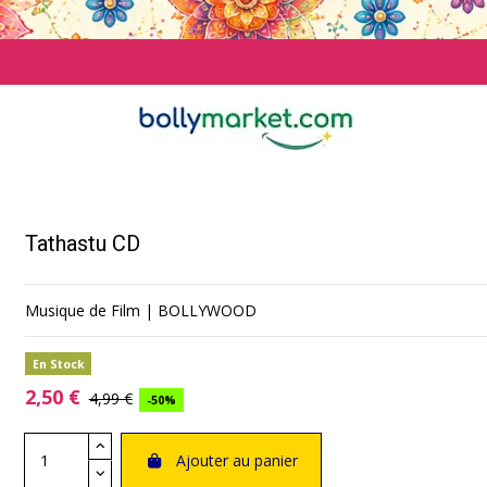
Tathastu CD
Musique de Film | BOLLYWOOD
En Stock
2,50 €
4,99 €
-50%
Ajouter au panier