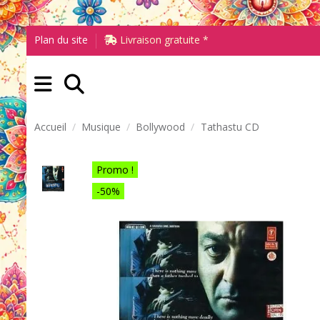
Plan du site
Livraison gratuite *
Accueil
Musique
Bollywood
Tathastu CD
Promo !
-50%