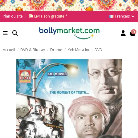
Français
Plan du site
Livraison gratuite *
0
Accueil
DVD & Blu-ray
Drame
Yeh Mera India DVD