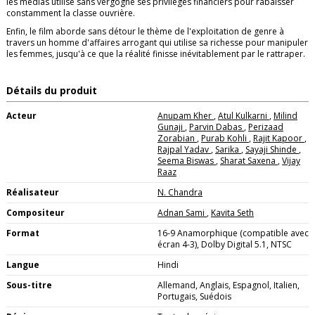
les médias utilise sans vergogne ses privilèges financiers pour rabaisser
constamment la classe ouvrière.
Enfin, le film aborde sans détour le thème de l'exploitation de genre à
travers un homme d'affaires arrogant qui utilise sa richesse pour manipuler
les femmes, jusqu'à ce que la réalité finisse inévitablement par le rattraper.
Détails du produit
Acteur
Anupam Kher
,
Atul Kulkarni
,
Milind
Gunaji
,
Parvin Dabas
,
Perizaad
Zorabian
,
Purab Kohli
,
Rajit Kapoor
,
Rajpal Yadav
,
Sarika
,
Sayaji Shinde
,
Seema Biswas
,
Sharat Saxena
,
Vijay
Raaz
Réalisateur
N. Chandra
Compositeur
Adnan Sami
,
Kavita Seth
Format
16-9 Anamorphique (compatible avec
écran 4-3), Dolby Digital 5.1, NTSC
Langue
Hindi
Sous-titre
Allemand, Anglais, Espagnol, Italien,
Portugais, Suédois