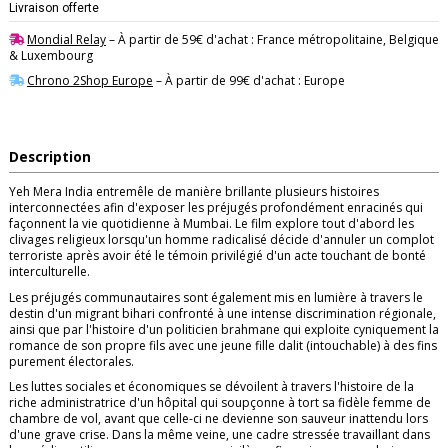
Livraison offerte
Mondial Relay
– À partir de 59€ d'achat : France métropolitaine, Belgique
& Luxembourg
Chrono 2Shop Europe
– À partir de 99€ d'achat : Europe
Description
Yeh Mera India entremêle de manière brillante plusieurs histoires
interconnectées afin d'exposer les préjugés profondément enracinés qui
façonnent la vie quotidienne à Mumbai. Le film explore tout d'abord les
clivages religieux lorsqu'un homme radicalisé décide d'annuler un complot
terroriste après avoir été le témoin privilégié d'un acte touchant de bonté
interculturelle.
Les préjugés communautaires sont également mis en lumière à travers le
destin d'un migrant bihari confronté à une intense discrimination régionale,
ainsi que par l'histoire d'un politicien brahmane qui exploite cyniquement la
romance de son propre fils avec une jeune fille dalit (intouchable) à des fins
purement électorales.
Les luttes sociales et économiques se dévoilent à travers l'histoire de la
riche administratrice d'un hôpital qui soupçonne à tort sa fidèle femme de
chambre de vol, avant que celle-ci ne devienne son sauveur inattendu lors
d'une grave crise. Dans la même veine, une cadre stressée travaillant dans