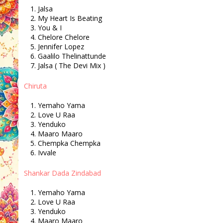
Jalsa
My Heart Is Beating
You & I
Chelore Chelore
Jennifer Lopez
Gaalilo Thelinattunde
Jalsa ( The Devi Mix )
Chiruta
Yemaho Yama
Love U Raa
Yenduko
Maaro Maaro
Chempka Chempka
Ivvale
Shankar Dada Zindabad
Yemaho Yama
Love U Raa
Yenduko
Maaro Maaro