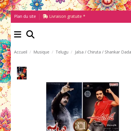
Plan du site
Livraison gratuite *
Accueil
Musique
Telugu
Jalsa / Chiruta / Shankar Dad