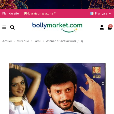
Français
Plan du site
Livraison gratuite *
0
Accueil
Musique
Tamil
Winner / Pavalakkodi (CD)