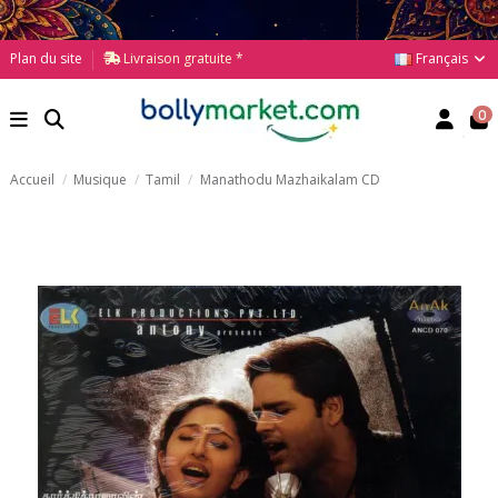
Français
Plan du site
Livraison gratuite *
0
Accueil
Musique
Tamil
Manathodu Mazhaikalam CD