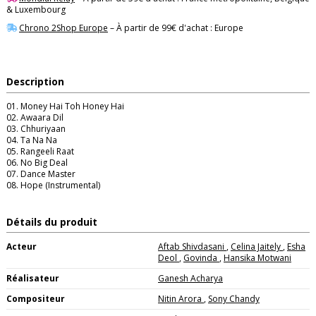
& Luxembourg
Chrono 2Shop Europe
– À partir de 99€ d'achat : Europe
Description
01. Money Hai Toh Honey Hai
02. Awaara Dil
03. Chhuriyaan
04. Ta Na Na
05. Rangeeli Raat
06. No Big Deal
07. Dance Master
08. Hope (Instrumental)
Détails du produit
Acteur
Aftab Shivdasani
,
Celina Jaitely
,
Esha
Deol
,
Govinda
,
Hansika Motwani
Réalisateur
Ganesh Acharya
Compositeur
Nitin Arora
,
Sony Chandy