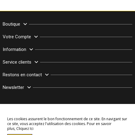
Boutique
Votre Compte
Information
Service clients
Restons en contact
Newsletter
Les cookies assurent le bon fonctionnement de ce site. En navigant sur
ce site, vous acceptez l'utilisation des cookies. Pour en savoir
plus,
Cliquez Ici
© Copyright 2003–2026 Bollymarket.com - Tous Droits Réservés