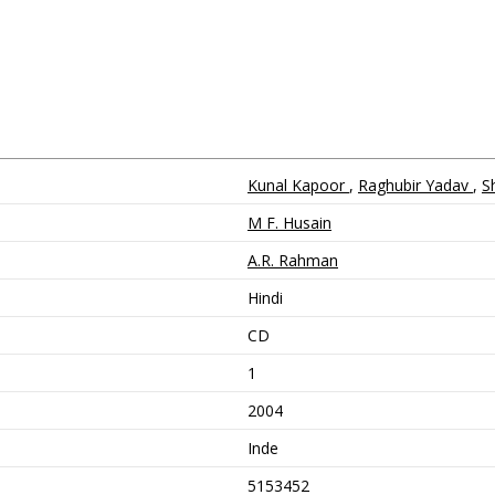
Kunal Kapoor
,
Raghubir Yadav
,
S
M F. Husain
A.R. Rahman
Hindi
CD
1
2004
Inde
5153452