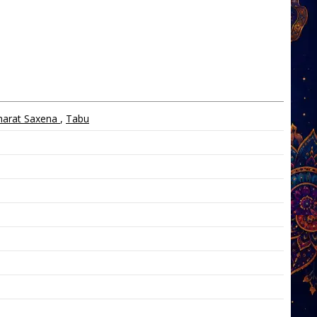
harat Saxena
,
Tabu