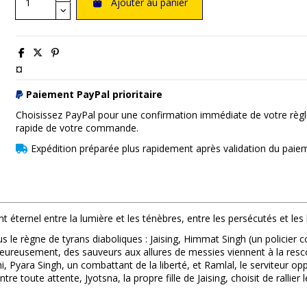
Ajouter au panier
¤
Paiement PayPal prioritaire
Choisissez PayPal pour une confirmation immédiate de votre règl
rapide de votre commande.
Expédition préparée plus rapidement après validation du paie
t éternel entre la lumière et les ténèbres, entre les persécutés et les
us le règne de tyrans diaboliques : Jaising, Himmat Singh (un policier 
ureusement, des sauveurs aux allures de messies viennent à la rescous
Pyara Singh, un combattant de la liberté, et Ramlal, le serviteur oppri
e toute attente, Jyotsna, la propre fille de Jaising, choisit de rallie