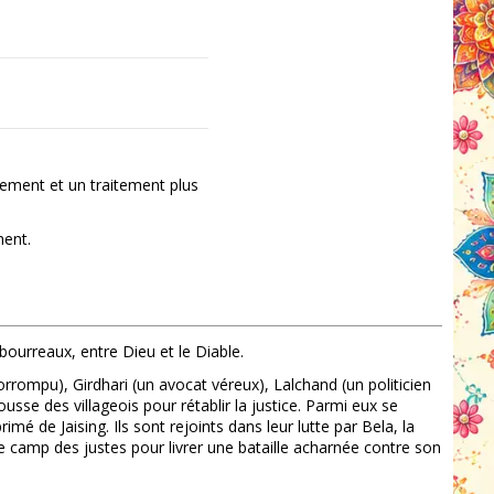
ement et un traitement plus
ment.
 bourreaux, entre Dieu et le Diable.
corrompu), Girdhari (un avocat véreux), Lalchand (un politicien
se des villageois pour rétablir la justice. Parmi eux se
mé de Jaising. Ils sont rejoints dans leur lutte par Bela, la
r le camp des justes pour livrer une bataille acharnée contre son