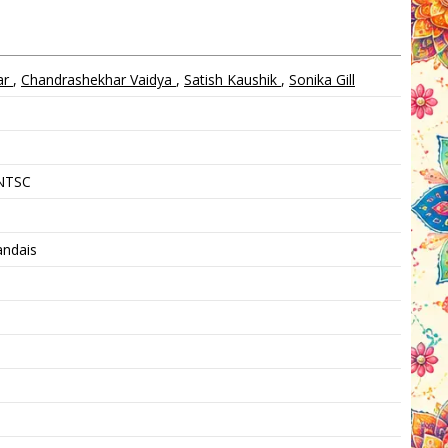
ar
,
Chandrashekhar Vaidya
,
Satish Kaushik
,
Sonika Gill
 NTSC
andais