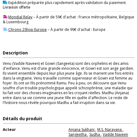
Expédition préparée plus rapidement après validation du paiement.
Livraison offerte
Mondial Relay
– À partir de 59€ d'achat : France métropolitaine, Belgique
& Luxembourg
Chrono 2Shop Europe
– À partir de 99€ d'achat : Europe
Description
Venu (Vadde Naveen) et Gowri (Sangeeta) sont des orphelins et des amis
d'enfance. Venu est d'une grande innocence, et Gowri est son ange gardien.
Ils vivent ensemble depuis leur plus jeune âge. Ils se marient une fois entrés
dans la vingtaine. Venu travaille comme superviseur et Gowri est femme au
foyer. Ils ont un fils prénommé Ramu. Peu à peu, on découvre que Venu
souffre d'un trouble psychologique appelé schizophrénie, une maladie qui
lui fait voir des choses imaginaires en les croyant réelles. Madhu (Anjana)
entre dans sa vie comme une jeune fille en quête d'affection. Le reste de
l'histoire nous révèle pourquoi Madhu a fait irruption dans sa vie.
Détails du produit
Acteur
Anjana Sukhani
,
M.S. Narayana
,
Sangeetha
,
Sudha
,
Vadde Naveen