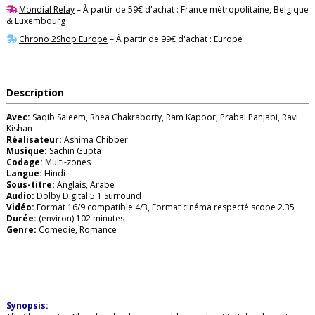
Mondial Relay
– À partir de 59€ d'achat : France métropolitaine, Belgique
& Luxembourg
Chrono 2Shop Europe
– À partir de 99€ d'achat : Europe
Description
Avec:
Saqib Saleem, Rhea Chakraborty, Ram Kapoor, Prabal Panjabi, Ravi
Kishan
Réalisateur:
Ashima Chibber
Musique:
Sachin Gupta
Codage:
Multi-zones
Langue:
Hindi
Sous-titre:
Anglais, Arabe
Audio:
Dolby Digital 5.1 Surround
Vidéo:
Format 16/9 compatible 4/3, Format cinéma respecté scope 2.35
Durée:
(environ) 102 minutes
Genre:
Comédie, Romance
Synopsis: