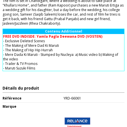
The film is set in Chandigarh, where a wedding is about to take place at
"Khullars Home", and father (Ram Kapoor) purchases a new Maruti Ertiga as
a wedding gift for his daughter, but a day before the wedding, his college
going son, Sameer (Saqib Saleem) loses the car, and rest of film he tries is
get it back, with his friend Gattu (Prabal Panjabi) and new girl friend,
Jasleen/Jazzleen (Rhea Chakraborty).
Contenu Additionnel
FREE DVD INDISDE: Yamla Pagla Deewana DVD (VOSTEN)
- Exclusive Deleted Scenes
- The Making of Mere Dad Ki Maruti
- The Making of Hip Hip Hurrah
- Mere Dada Ki Maruti - Stumped by Nucleya: a) Music video b) Making of
the video
- Trailer & TV Promos
- Maruti Suzuki Films
Détails du produit
Référence
YRD-66061
Marque