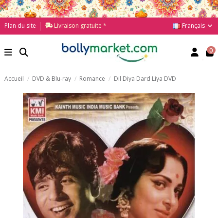
Français
Plan du site
Livraison gratuite *
0
Accueil
DVD & Blu-ray
Romance
Dil Diya Dard Liya DVD