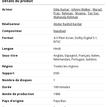
Détails du produit
Acteur
Dilip Kumar
,
Johnny Walker
,
Murad
,
Pran
,
Rehman
,
Shyama
,
Tun Tun
,
Waheeda Rehman
Réalisateur
Abdur Rashid Kardar
Compositeur
Naushad
Format
4-3 Plein écran, Dolby Digital 5.1,
NTSC
Langue
Hindi
Sous-titre
Anglais, Espagnol, Français, Italien,
Néerlandais, Portugais, Suédois
Région
Toutes les régions
Support
DVD
Nombre de disques
1
Durée
169 minutes
Année de production
1966
Pays d'origine
Pays-Bas