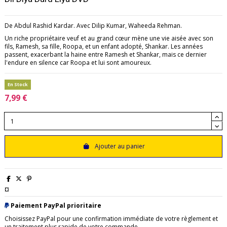
De Abdul Rashid Kardar. Avec Dilip Kumar, Waheeda Rehman.
Un riche propriétaire veuf et au grand cœur mène une vie aisée avec son
fils, Ramesh, sa fille, Roopa, et un enfant adopté, Shankar. Les années
passent, exacerbant la haine entre Ramesh et Shankar, mais ce dernier
l'endure en silence car Roopa et lui sont amoureux.
En Stock
7,99 €
Ajouter au panier
¤
Paiement PayPal prioritaire
Choisissez PayPal pour une confirmation immédiate de votre règlement et
un traitement plus rapide de votre commande.