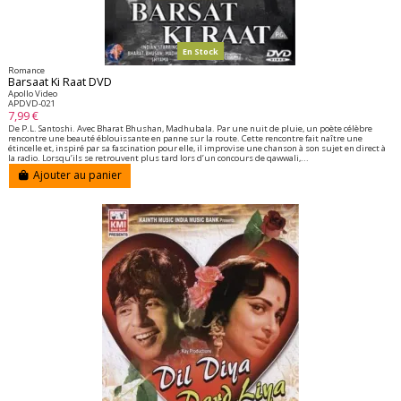
En Stock
Romance
Barsaat Ki Raat DVD
Apollo Video
APDVD-021
7,99 €
De P.L. Santoshi. Avec Bharat Bhushan, Madhubala. Par une nuit de pluie, un poète célèbre
rencontre une beauté éblouissante en panne sur la route. Cette rencontre fait naître une
étincelle et, inspiré par sa fascination pour elle, il improvise une chanson à son sujet en direct à
la radio. Lorsqu’ils se retrouvent plus tard lors d’un concours de qawwali,...
Ajouter au panier