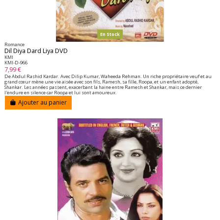
En Stock
Romance
Dil Diya Dard Liya DVD
KMI
KMI-D-966
7,99 €
De Abdul Rashid Kardar. Avec Dilip Kumar, Waheeda Rehman. Un riche propriétaire veuf et au
grand cœur mène une vie aisée avec son fils, Ramesh, sa fille, Roopa, et un enfant adopté,
Shankar. Les années passent, exacerbant la haine entre Ramesh et Shankar, mais ce dernier
l'endure en silence car Roopa et lui sont amoureux.
Ajouter au panier