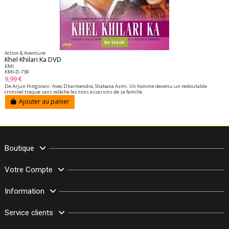
En Stock
Action & Aventure
Khel Khilari Ka DVD
KMI
KMI-D-739
9,99 €
De Arjun Hingorani. Avec Dharmendra, Shabana Azmi. Un homme devenu un redoutable
criminel traque sans relâche les trois assassins de sa famille.
Ajouter au panier
Boutique
Votre Compte
Information
Service clients