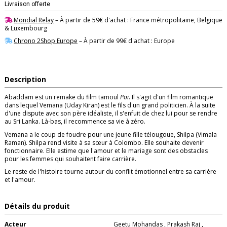
Livraison offerte
Mondial Relay
– À partir de 59€ d'achat : France métropolitaine, Belgique
& Luxembourg
Chrono 2Shop Europe
– À partir de 99€ d'achat : Europe
Description
Abaddam est un remake du film tamoul
Poi
. Il s'agit d'un film romantique
dans lequel Vemana (Uday Kiran) est le fils d'un grand politicien. À la suite
d'une dispute avec son père idéaliste, il s'enfuit de chez lui pour se rendre
au Sri Lanka. Là-bas, il recommence sa vie à zéro.
Vemana a le coup de foudre pour une jeune fille télougoue, Shilpa (Vimala
Raman). Shilpa rend visite à sa sœur à Colombo. Elle souhaite devenir
fonctionnaire. Elle estime que l'amour et le mariage sont des obstacles
pour les femmes qui souhaitent faire carrière.
Le reste de l'histoire tourne autour du conflit émotionnel entre sa carrière
et l'amour.
Détails du produit
Acteur
Geetu Mohandas
,
Prakash Raj
,