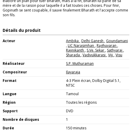
élabore un plan pour tuer Bharath, mais à la fin, Bharath lui parle de sa
mère et de la raison pour laquelle il a fait toutes ces choses. Pour finir,
Gopinath se sent coupable, il sauve finalement Bharath et l'accepte comme
son fils.
Détails du produit
Acteur
Ambika
,
Delhi Ganesh
,
Goundamani
,
LIC Narasimhan
,
Raghuvaran
,
Rajinikanth
,
S.Ve. Sekar
,
Sathyaraj
,
Sharada
,
Vadivukkarasi
,
Viji
,
Visu
Réalisateur
S.P. Muthuraman
Compositeur
Ilayaraja
Format
4-3 Plein écran, Dolby Digital 5.1,
NTSC
Langue
Tamoul
Région
Toutes les régions
Support
DVD
Nombre de disques
1
Durée
150 minutes