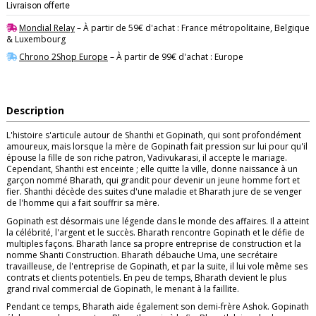
Livraison offerte
Mondial Relay
– À partir de 59€ d'achat : France métropolitaine, Belgique
& Luxembourg
Chrono 2Shop Europe
– À partir de 99€ d'achat : Europe
Description
L'histoire s'articule autour de Shanthi et Gopinath, qui sont profondément
amoureux, mais lorsque la mère de Gopinath fait pression sur lui pour qu'il
épouse la fille de son riche patron, Vadivukarasi, il accepte le mariage.
Cependant, Shanthi est enceinte ; elle quitte la ville, donne naissance à un
garçon nommé Bharath, qui grandit pour devenir un jeune homme fort et
fier. Shanthi décède des suites d'une maladie et Bharath jure de se venger
de l'homme qui a fait souffrir sa mère.
Gopinath est désormais une légende dans le monde des affaires. Il a atteint
la célébrité, l'argent et le succès. Bharath rencontre Gopinath et le défie de
multiples façons. Bharath lance sa propre entreprise de construction et la
nomme Shanti Construction. Bharath débauche Uma, une secrétaire
travailleuse, de l'entreprise de Gopinath, et par la suite, il lui vole même ses
contrats et clients potentiels. En peu de temps, Bharath devient le plus
grand rival commercial de Gopinath, le menant à la faillite.
Pendant ce temps, Bharath aide également son demi-frère Ashok. Gopinath