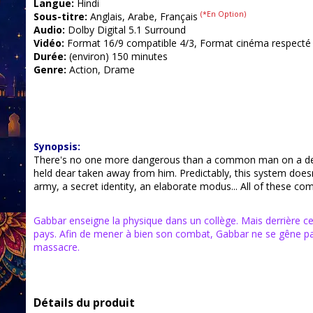
Langue:
Hindi
(*En Option)
Sous-titre:
Anglais, Arabe, Français
Audio:
Dolby Digital 5.1 Surround
Vidéo:
Format 16/9 compatible 4/3, Format cinéma respecté
Durée:
(environ) 150 minutes
Genre:
Action, Drame
Synopsis:
There's no one more dangerous than a common man on a death 
held dear taken away from him. Predictably, this system does
army, a secret identity, an elaborate modus... All of these com
Gabbar enseigne la physique dans un collège. Mais derrière ce
pays. Afin de mener à bien son combat, Gabbar ne se gêne pas 
massacre.
Détails du produit