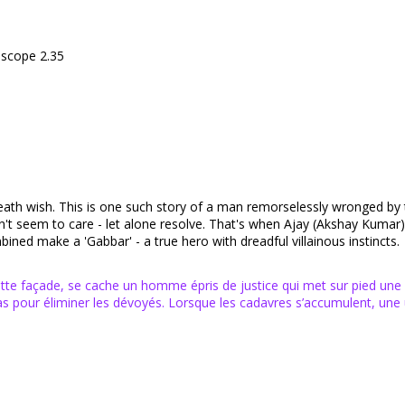
 scope 2.35
wish. This is one such story of a man remorselessly wronged by the
n't seem to care - let alone resolve. That's when Ajay (Akshay Kumar)
bined make a 'Gabbar' - a true hero with dreadful villainous instincts.
tte façade, se cache un homme épris de justice qui met sur pied une 
pour éliminer les dévoyés. Lorsque les cadavres s’accumulent, une un