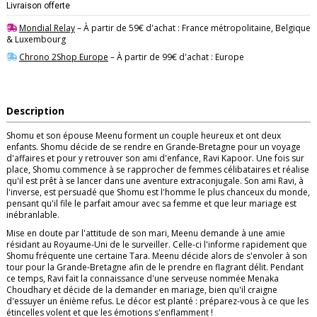
Livraison offerte
Mondial Relay
– À partir de 59€ d'achat : France métropolitaine, Belgique
& Luxembourg
Chrono 2Shop Europe
– À partir de 99€ d'achat : Europe
Description
Shomu et son épouse Meenu forment un couple heureux et ont deux
enfants. Shomu décide de se rendre en Grande-Bretagne pour un voyage
d'affaires et pour y retrouver son ami d'enfance, Ravi Kapoor. Une fois sur
place, Shomu commence à se rapprocher de femmes célibataires et réalise
qu'il est prêt à se lancer dans une aventure extraconjugale. Son ami Ravi, à
l'inverse, est persuadé que Shomu est l'homme le plus chanceux du monde,
pensant qu'il file le parfait amour avec sa femme et que leur mariage est
inébranlable.
Mise en doute par l'attitude de son mari, Meenu demande à une amie
résidant au Royaume-Uni de le surveiller. Celle-ci l'informe rapidement que
Shomu fréquente une certaine Tara. Meenu décide alors de s'envoler à son
tour pour la Grande-Bretagne afin de le prendre en flagrant délit. Pendant
ce temps, Ravi fait la connaissance d'une serveuse nommée Menaka
Choudhary et décide de la demander en mariage, bien qu'il craigne
d'essuyer un énième refus. Le décor est planté : préparez-vous à ce que les
étincelles volent et que les émotions s'enflamment !