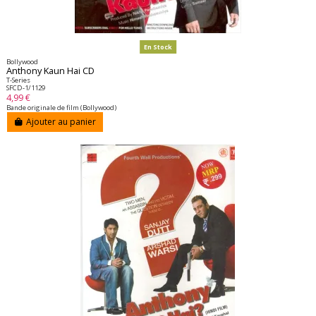
En Stock
Bollywood
Anthony Kaun Hai CD
T-Series
SFCD-1/1129
4,99 €
Bande originale de film (Bollywood)
Ajouter au panier