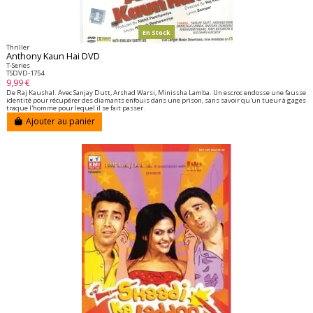
En Stock
Thriller
Anthony Kaun Hai DVD
T-Series
TSDVD-1754
9,99 €
De Raj Kaushal. Avec Sanjay Dutt, Arshad Warsi, Minissha Lamba. Un escroc endosse une fausse
identité pour récupérer des diamants enfouis dans une prison, sans savoir qu'un tueur à gages
traque l'homme pour lequel il se fait passer.
Ajouter au panier