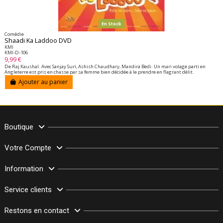
En Stock
Comédie
Shaadi Ka Laddoo DVD
KMI
KMI-D-106
9,99 €
De Raj Kaushal. Avec Sanjay Suri, Ashish Chaudhary, Mandira Bedi. Un mari volage parti en
Angleterre est pris en chasse par sa femme bien décidée à le prendre en flagrant délit.
Ajouter au panier
Boutique
Votre Compte
Information
Service clients
Restons en contact