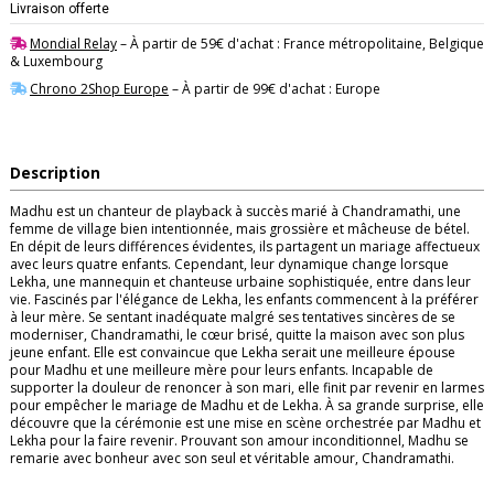
Livraison offerte
Mondial Relay
– À partir de 59€ d'achat : France métropolitaine, Belgique
& Luxembourg
Chrono 2Shop Europe
– À partir de 99€ d'achat : Europe
Description
Madhu est un chanteur de playback à succès marié à Chandramathi, une
femme de village bien intentionnée, mais grossière et mâcheuse de bétel.
En dépit de leurs différences évidentes, ils partagent un mariage affectueux
avec leurs quatre enfants. Cependant, leur dynamique change lorsque
Lekha, une mannequin et chanteuse urbaine sophistiquée, entre dans leur
vie. Fascinés par l'élégance de Lekha, les enfants commencent à la préférer
à leur mère. Se sentant inadéquate malgré ses tentatives sincères de se
moderniser, Chandramathi, le cœur brisé, quitte la maison avec son plus
jeune enfant. Elle est convaincue que Lekha serait une meilleure épouse
pour Madhu et une meilleure mère pour leurs enfants. Incapable de
supporter la douleur de renoncer à son mari, elle finit par revenir en larmes
pour empêcher le mariage de Madhu et de Lekha. À sa grande surprise, elle
découvre que la cérémonie est une mise en scène orchestrée par Madhu et
Lekha pour la faire revenir. Prouvant son amour inconditionnel, Madhu se
remarie avec bonheur avec son seul et véritable amour, Chandramathi.