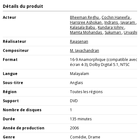
Détails du produit
Acteur
Bheeman Reghu
,
Cochin Haneefa
,
Harisree Ashokan
,
Indrans
,
Jayaram
,
Kalasala Babu
,
Kundara Johny
,
Mamta Mohandas
,
Sukumari
,
Urvashi
Réalisateur
Rajasenan
Compositeur
M. Jayachandran
Format
16-9 Anamorphique (compatible avec
écran 4-3), Dolby Digital 5.1, NTSC
Langue
Malayalam
Sous-titre
Anglais
Région
Toutes les régions
Support
DVD
Nombre de disques
1
Durée
135 minutes
Année de production
2006
Genre
Comédie, Drame