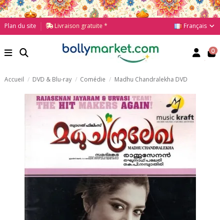
Français
Plan du site
Livraison gratuite *
0
Accueil
DVD & Blu-ray
Comédie
Madhu Chandralekha DVD