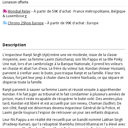
Livraison offerte
Mondial Relay
– À partir de 59€ d'achat : France métropolitaine, Belgique
& Luxembourg
Chrono 2Shop Europe
– À partir de 99€ d'achat : Europe
Description
L'inspecteur Ranjit Singh (Ajit) mène une vie modeste, issue de la classe
moyenne, avec sa femme Laxmi (Sulochana), son fils Pappu et sa fille Pinky.
Une nuit, lors d'un cambriolage à la Banque Nationale, il prend les voleurs
en chasse et abat l'un d'eux. Le frère du voleur tué, Kundan (Anwar Hussain),
parvient à s'enfuir avec le butin, puis traque Ranjit et sa famille. Il leur tire
dessus, forçant leur jeep à chuter dans la rivière Narbada, ce qui sépare et
disperse toute la famille.
Ranjit parvient à sauver sa femme Laxmi et réussit ensuite à appréhender
Kundan. Il le fait juger au tribunal et le fait condamner à plusieurs années de
prison, mais il reste incapable de récupérer le butin volé. Des années plus
tard, Kundan est libéré et est accueilli par son neveu, Chaman (Sudhir). De
son côté, Ranjit est désormais devenu Inspecteur Général de la Police, et
Laxmi garde toujours l'espoir de retrouver un jour ses enfants disparus.
Leur fils Pappu a en réalité été recueilli par un bandit nommé Lakhan Singh
(Pradeep Kumar), qui l'a rebaptisé Shambhu (Vinod Khanna) et l'a élevé avec