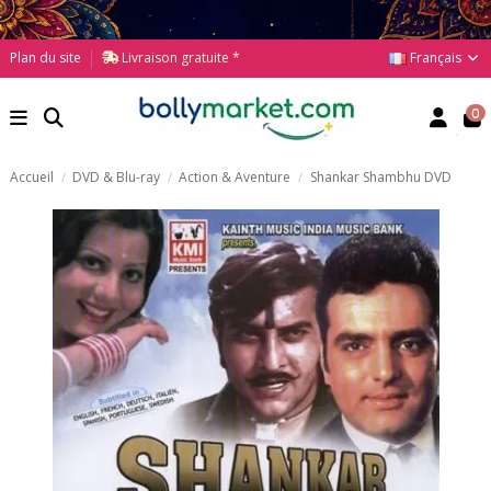
Français
Plan du site
Livraison gratuite *
0
Accueil
DVD & Blu-ray
Action & Aventure
Shankar Shambhu DVD