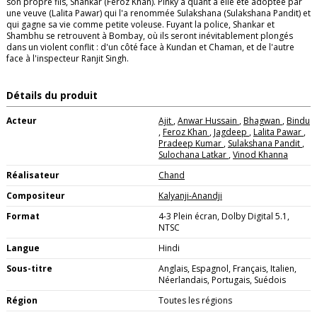
son propre fils, Shankar (Feroz Khan). Pinky a quant à elle été adoptée par
une veuve (Lalita Pawar) qui l'a renommée Sulakshana (Sulakshana Pandit) et
qui gagne sa vie comme petite voleuse. Fuyant la police, Shankar et
Shambhu se retrouvent à Bombay, où ils seront inévitablement plongés
dans un violent conflit : d'un côté face à Kundan et Chaman, et de l'autre
face à l'inspecteur Ranjit Singh.
Détails du produit
Acteur
Ajit
,
Anwar Hussain
,
Bhagwan
,
Bindu
,
Feroz Khan
,
Jagdeep
,
Lalita Pawar
,
Pradeep Kumar
,
Sulakshana Pandit
,
Sulochana Latkar
,
Vinod Khanna
Réalisateur
Chand
Compositeur
Kalyanji-Anandji
Format
4-3 Plein écran, Dolby Digital 5.1,
NTSC
Langue
Hindi
Sous-titre
Anglais, Espagnol, Français, Italien,
Néerlandais, Portugais, Suédois
Région
Toutes les régions