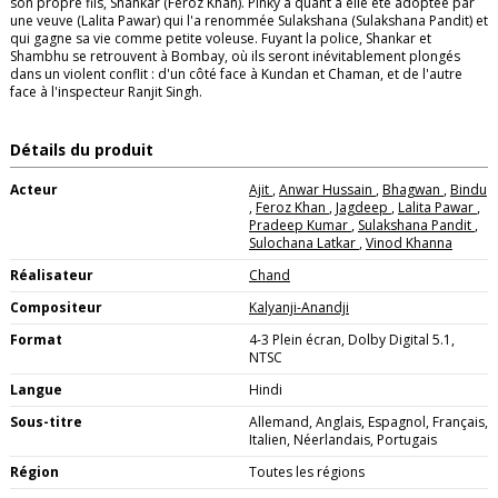
son propre fils, Shankar (Feroz Khan). Pinky a quant à elle été adoptée par
une veuve (Lalita Pawar) qui l'a renommée Sulakshana (Sulakshana Pandit) et
qui gagne sa vie comme petite voleuse. Fuyant la police, Shankar et
Shambhu se retrouvent à Bombay, où ils seront inévitablement plongés
dans un violent conflit : d'un côté face à Kundan et Chaman, et de l'autre
face à l'inspecteur Ranjit Singh.
Détails du produit
Acteur
Ajit
,
Anwar Hussain
,
Bhagwan
,
Bindu
,
Feroz Khan
,
Jagdeep
,
Lalita Pawar
,
Pradeep Kumar
,
Sulakshana Pandit
,
Sulochana Latkar
,
Vinod Khanna
Réalisateur
Chand
Compositeur
Kalyanji-Anandji
Format
4-3 Plein écran, Dolby Digital 5.1,
NTSC
Langue
Hindi
Sous-titre
Allemand, Anglais, Espagnol, Français,
Italien, Néerlandais, Portugais
Région
Toutes les régions