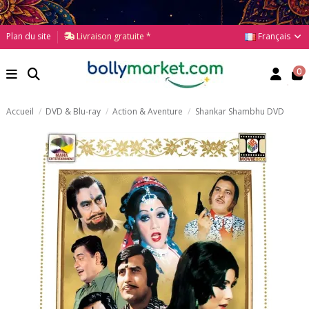
Français
Plan du site
Livraison gratuite *
0
Accueil
DVD & Blu-ray
Action & Aventure
Shankar Shambhu DVD