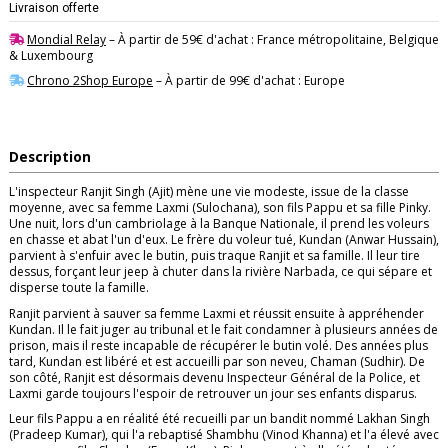
Livraison offerte
Mondial Relay
– À partir de 59€ d'achat : France métropolitaine, Belgique
& Luxembourg
Chrono 2Shop Europe
– À partir de 99€ d'achat : Europe
Description
L'inspecteur Ranjit Singh (Ajit) mène une vie modeste, issue de la classe
moyenne, avec sa femme Laxmi (Sulochana), son fils Pappu et sa fille Pinky.
Une nuit, lors d'un cambriolage à la Banque Nationale, il prend les voleurs
en chasse et abat l'un d'eux. Le frère du voleur tué, Kundan (Anwar Hussain),
parvient à s'enfuir avec le butin, puis traque Ranjit et sa famille. Il leur tire
dessus, forçant leur jeep à chuter dans la rivière Narbada, ce qui sépare et
disperse toute la famille.
Ranjit parvient à sauver sa femme Laxmi et réussit ensuite à appréhender
Kundan. Il le fait juger au tribunal et le fait condamner à plusieurs années de
prison, mais il reste incapable de récupérer le butin volé. Des années plus
tard, Kundan est libéré et est accueilli par son neveu, Chaman (Sudhir). De
son côté, Ranjit est désormais devenu Inspecteur Général de la Police, et
Laxmi garde toujours l'espoir de retrouver un jour ses enfants disparus.
Leur fils Pappu a en réalité été recueilli par un bandit nommé Lakhan Singh
(Pradeep Kumar), qui l'a rebaptisé Shambhu (Vinod Khanna) et l'a élevé avec