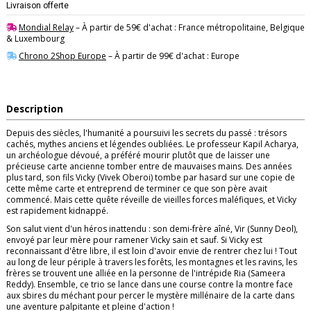
Livraison offerte
Mondial Relay
– À partir de 59€ d'achat : France métropolitaine, Belgique
& Luxembourg
Chrono 2Shop Europe
– À partir de 99€ d'achat : Europe
Description
Depuis des siècles, l'humanité a poursuivi les secrets du passé : trésors
cachés, mythes anciens et légendes oubliées. Le professeur Kapil Acharya,
un archéologue dévoué, a préféré mourir plutôt que de laisser une
précieuse carte ancienne tomber entre de mauvaises mains. Des années
plus tard, son fils Vicky (Vivek Oberoi) tombe par hasard sur une copie de
cette même carte et entreprend de terminer ce que son père avait
commencé. Mais cette quête réveille de vieilles forces maléfiques, et Vicky
est rapidement kidnappé.
Son salut vient d'un héros inattendu : son demi-frère aîné, Vir (Sunny Deol),
envoyé par leur mère pour ramener Vicky sain et sauf. Si Vicky est
reconnaissant d'être libre, il est loin d'avoir envie de rentrer chez lui ! Tout
au long de leur périple à travers les forêts, les montagnes et les ravins, les
frères se trouvent une alliée en la personne de l'intrépide Ria (Sameera
Reddy). Ensemble, ce trio se lance dans une course contre la montre face
aux sbires du méchant pour percer le mystère millénaire de la carte dans
une aventure palpitante et pleine d'action !