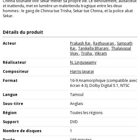
Chinna souhaite voir Sekar mener sa propre vie. Le dénouement, audacieux
et inattendu, met en lumière un malentendu tragique entre les deux
hommes : le gang de Chinna tue Trisha, Sekar tue Chinna, et la police abat
Sekar.
Détails du produit
Acteur
Prakash Raj
,
Raghuvaran
,
Sampath
Raj
,
Tanikella Bharani
,
Thalaivasal
Vijay
,
Trisha
,
Vikram
Réalisateur
N. Linguswamy
Compositeur
Harris Jayaraj
Format
16-9 Anamorphique (compatible avec
écran 4-3), Dolby Digital 5.1, NTSC
Langue
Tamoul
Sous-titre
Anglais
Région
Toutes les régions
Support
DVD
Nombre de disques
1
Durée
166 minutes