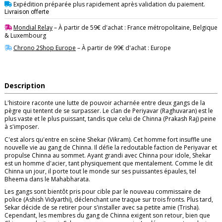
Expédition préparée plus rapidement après validation du paiement.
Livraison offerte
Mondial Relay
– À partir de 59€ d'achat : France métropolitaine, Belgique
& Luxembourg
Chrono 2Shop Europe
– À partir de 99€ d'achat : Europe
Description
L'histoire raconte une lutte de pouvoir acharnée entre deux gangs de la
pègre qui tentent de se surpasser. Le clan de Periyavar (Raghuvaran) est le
plus vaste et le plus puissant, tandis que celui de Chinna (Prakash Raj) peine
à s'imposer.
C'est alors qu'entre en scène Shekar (Vikram). Cet homme fort insuffle une
nouvelle vie au gang de Chinna. Il défie la redoutable faction de Periyavar et
propulse Chinna au sommet. Ayant grandi avec Chinna pour idole, Shekar
est un homme d'acier, tant physiquement que mentalement. Comme le dit
Chinna un jour, il porte tout le monde sur ses puissantes épaules, tel
Bheema dans le Mahabharata.
Les gangs sont bientôt pris pour cible par le nouveau commissaire de
police (Ashish Vidyarthi), déclenchant une traque sur trois fronts. Plus tard,
Sekar décide de se retirer pour s'installer avec sa petite amie (Trisha).
Cependant, les membres du gang de Chinna exigent son retour, bien que