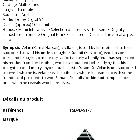
Codage: Multi-zones
Langue: Tamoule
Sous-titre: Anglais
Audio: Dolby Digital 5.1
Durée: (approx) 160 minutes
Bonus: • Menu Interactive • Sélection de scènes & chansons • Digitally
remastered from the Original Film • Presented in Original Theatrical aspect
ratio
Synopsis:
Velan (Kamal Hassan), a villager, is told by his mother that he is
supposed to wed his uncle's daughter Sumati (Kushboo), who has been
born and brought up in the city. Unfortunately a family feud has separated
his mother from her brother, who has stipulated before dying that his
daughter could marry anyone but his sister's son. So Velan is not supposed
to reveal who he is. Velan travels to the city where he teams up with some
friends and proceeds to woo Sumati. She falls for him but complications
arise when he reveals who he really is.
Détails du produit
Référence
PSDVD-9177
Marque