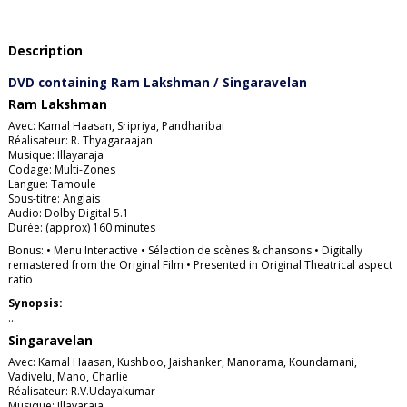
Description
DVD containing Ram Lakshman / Singaravelan
Ram Lakshman
Avec: Kamal Haasan, Sripriya, Pandharibai
Réalisateur: R. Thyagaraajan
Musique: Illayaraja
Codage: Multi-Zones
Langue: Tamoule
Sous-titre: Anglais
Audio: Dolby Digital 5.1
Durée: (approx) 160 minutes
Bonus: • Menu Interactive • Sélection de scènes & chansons • Digitally
remastered from the Original Film • Presented in Original Theatrical aspect
ratio
Synopsis:
…
Singaravelan
Avec: Kamal Haasan, Kushboo, Jaishanker, Manorama, Koundamani,
Vadivelu, Mano, Charlie
Réalisateur: R.V.Udayakumar
Musique: Illayaraja