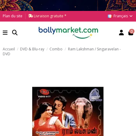
Français
Plan du site
Livraison gratuite *
0
Accueil
DVD & Blu-ray
Combo
Ram Lakshman / Singaravelan -
DVD