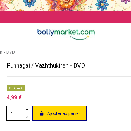
en - DVD
Punnagai / Vazhthukiren - DVD
En Stock
4,99 €
Ajouter au panier