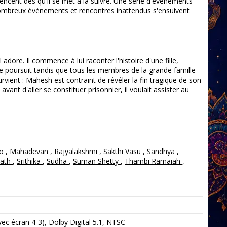
mencent dès qu'il se met à la suivre. Une série d'événements
De nombreux événements et rencontres inattendus s'ensuivent
dore. Il commence à lui raconter l'histoire d'une fille,
se poursuit tandis que tous les membres de la grande famille
ient : Mahesh est contraint de révéler la fin tragique de son
vant d'aller se constituer prisonnier, il voulait assister au
ao
,
Mahadevan
,
Rajyalakshmi
,
Sakthi Vasu
,
Sandhya
,
nath
,
Srithika
,
Sudha
,
Suman Shetty
,
Thambi Ramaiah
,
c écran 4-3), Dolby Digital 5.1, NTSC