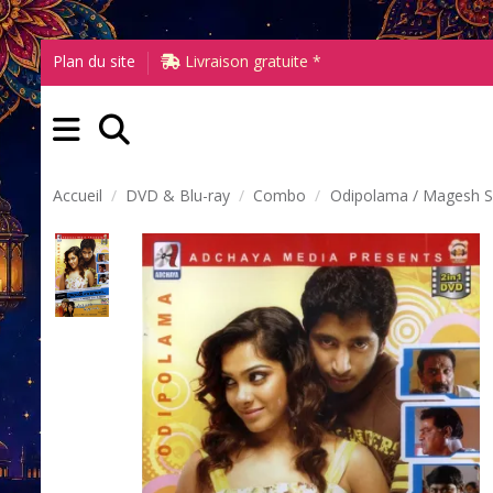
Plan du site
Livraison gratuite *
Accueil
DVD & Blu-ray
Combo
Odipolama / Magesh S