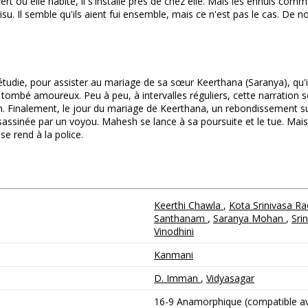
t où elle habite, il s'installe près de chez elle. Mais les ennuis com
Visu. Il semble qu'ils aient fui ensemble, mais ce n'est pas le cas. 
tudie, pour assister au mariage de sa sœur Keerthana (Saranya), qu'il a
t tombé amoureux. Peu à peu, à intervalles réguliers, cette narration 
. Finalement, le jour du mariage de Keerthana, un rebondissement surv
ssassinée par un voyou. Mahesh se lance à sa poursuite et le tue. Mais a
e rend à la police.
Keerthi Chawla
,
Kota Srinivasa R
Santhanam
,
Saranya Mohan
,
Sri
Vinodhini
Kanmani
D. Imman
,
Vidyasagar
16-9 Anamorphique (compatible ave