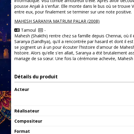
informatique. Visu tombe amoureux d'elle. Après avoir découver
pousse Anjali à s'enfuir. Elle monte dans le bus où se trouve 
entre eux, pour finalement se terminer sur une note positive.
MAHESH SARANYA MATRUM PALAR (2008)
Tamoul
-
Mahesh (Shakthi) rentre chez sa famille depuis Chennai, où il é
Saranya (Sandhya), qu'il a rencontrée par hasard et dont il es
se joignent un à un pour écouter l'histoire d'amour de Mahesh
histoire. Alors qu'elle s'en allait, Saranya a été brutalement a
mariage de sa sœur. Une fois la cérémonie achevée, Mahesh s
Détails du produit
Acteur
Réalisateur
Compositeur
Format