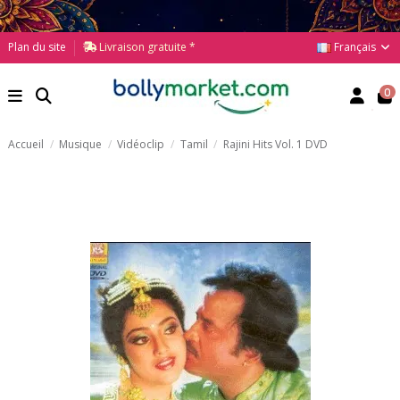
Français
Plan du site
Livraison gratuite *
0
Accueil
Musique
Vidéoclip
Tamil
Rajini Hits Vol. 1 DVD