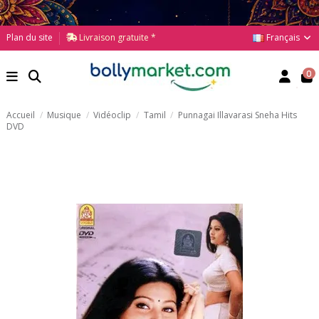
Français
Plan du site
Livraison gratuite *
0
Accueil
Musique
Vidéoclip
Tamil
Punnagai Illavarasi Sneha Hits
DVD