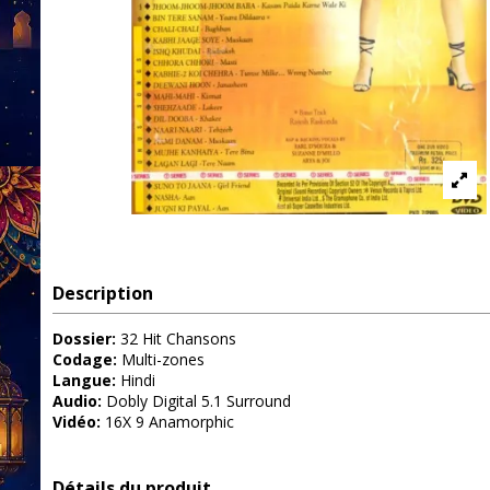
Description
Dossier:
32 Hit Chansons
Codage:
Multi-zones
Langue:
Hindi
Audio:
Dobly Digital 5.1 Surround
Vidéo:
16X 9 Anamorphic
Détails du produit