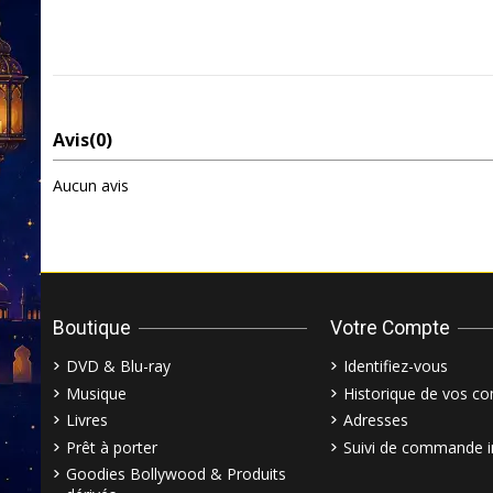
Avis
(0)
Aucun avis
Boutique
Votre Compte
DVD & Blu-ray
Identifiez-vous
Musique
Historique de vos 
Livres
Adresses
Prêt à porter
Suivi de commande i
Goodies Bollywood & Produits