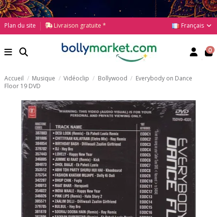
Français
Plan du site
Livraison gratuite *
0
Accueil
Musique
Vidéoclip
Bollywood
Everybody on Dance
Floor 19 DVD