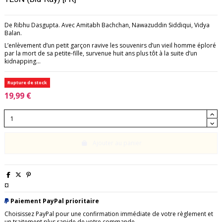
De Ribhu Dasgupta. Avec Amitabh Bachchan, Nawazuddin Siddiqui, Vidya
Balan.
L’enlèvement d’un petit garçon ravive les souvenirs d’un vieil homme éploré
par la mort de sa petite-fille, survenue huit ans plus tôt à la suite d’un
kidnapping...
Rupture de stock
19,99 €
Ajouter au panier
¤
Paiement PayPal prioritaire
Choisissez PayPal pour une confirmation immédiate de votre règlement et
un traitement plus rapide de votre commande.