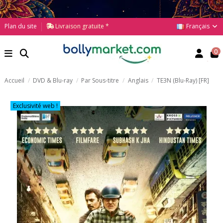
Français
Plan du site
Livraison gratuite *
0
Accueil
DVD & Blu-ray
Par Sous-titre
Anglais
TE3N (Blu-Ray) [FR]
Exclusivité web !