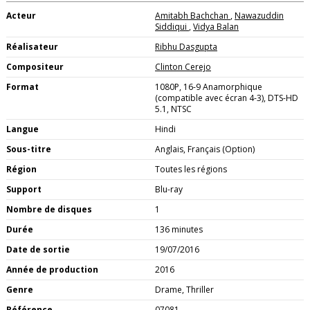
Acteur
Amitabh Bachchan
,
Nawazuddin
Siddiqui
,
Vidya Balan
Réalisateur
Ribhu Dasgupta
Compositeur
Clinton Cerejo
Format
1080P, 16-9 Anamorphique
(compatible avec écran 4-3), DTS-HD
5.1, NTSC
Langue
Hindi
Sous-titre
Anglais, Français (Option)
Région
Toutes les régions
Support
Blu-ray
Nombre de disques
1
Durée
136 minutes
Date de sortie
19/07/2016
Année de production
2016
Genre
Drame, Thriller
Référence
07081