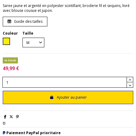
Saree jaune et argenté en polyester scintillant, broderie fil et sequins, livré
avec blouse cousue et jupon.
Guide des tailles
Couleur
Taille
Jaune
In Stock
49,99 €
Ajouter au panier
¤
Paiement PayPal prioritaire