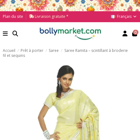
Français
Plan du site
Livraison gratuite *
0
Accueil
Prêt à porter
Saree
Saree Ramita – scintillant à broderie
fil et sequins