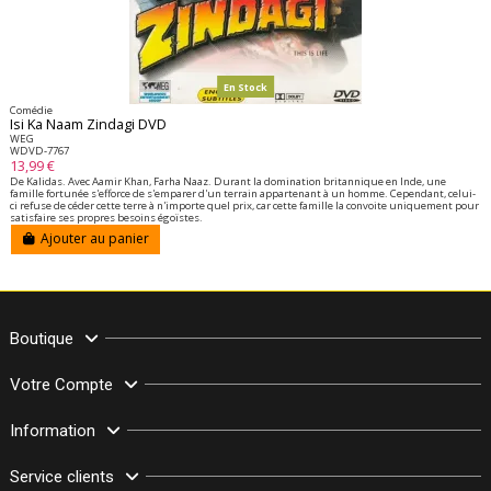
En Stock
Comédie
Isi Ka Naam Zindagi DVD
WEG
WDVD-7767
13,99 €
De Kalidas. Avec Aamir Khan, Farha Naaz. Durant la domination britannique en Inde, une
famille fortunée s'efforce de s'emparer d'un terrain appartenant à un homme. Cependant, celui-
ci refuse de céder cette terre à n'importe quel prix, car cette famille la convoite uniquement pour
satisfaire ses propres besoins égoïstes.
Ajouter au panier
Boutique
Votre Compte
Information
Service clients