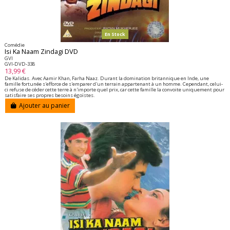
En Stock
Comédie
Isi Ka Naam Zindagi DVD
GVI
GVI-DVD-338
13,99 €
De Kalidas. Avec Aamir Khan, Farha Naaz. Durant la domination britannique en Inde, une
famille fortunée s'efforce de s'emparer d'un terrain appartenant à un homme. Cependant, celui-
ci refuse de céder cette terre à n'importe quel prix, car cette famille la convoite uniquement pour
satisfaire ses propres besoins égoïstes.
Ajouter au panier