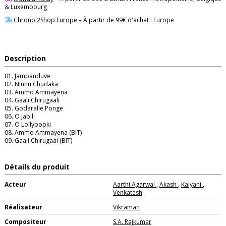
& Luxembourg
Chrono 2Shop Europe
– À partir de 99€ d'achat : Europe
Description
01. Jampanduve
02. Ninnu Chudaka
03. Ammo Ammayena
04. Gaali Chirugaali
05. Godaralle Ponge
06. O Jabili
07. O Lollypopki
08. Ammo Ammayena (BIT)
09. Gaali Chirugaai (BIT)
Détails du produit
Acteur
Aarthi Agarwal
,
Akash
,
Kalyani
,
Venkatesh
Réalisateur
Vikraman
Compositeur
S.A. Rajkumar