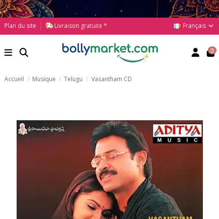
Français
Plan du site
Livraison gratuite *
0
Accueil
Musique
Telugu
Vasantham CD