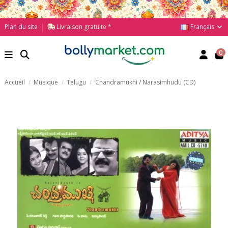
Français
Plan du site
Livraison gratuite *
0
Accueil
Musique
Telugu
Chandramukhi / Narasimhudu (CD)