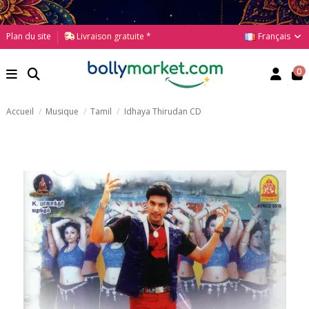
Français
Plan du site
Livraison gratuite *
0
Accueil
Musique
Tamil
Idhaya Thirudan CD