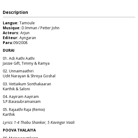
Description
Langue:
Tamoule
Musique:
D.lmman / Petter John
Acteurs:
Arjun
Editeur:
Ayngaran
Paru:
09/2008
DURAI
01. Adi Aathi Aathi
Jassie Gift, Timmy & Ramya
02. Unnaimaathiri
Udit Narayan & Shreya Goshal
03. Vettaikum Sonthakaaran
Karthik & Saloni
04. Aayiram Aayiram
S.P.Baiasubramaniam
05. Rajaathi Raja (Remix)
Karthik
Lyrics: 1-4 Thabu Shankar, 5 Kavingar Vaali
POOVA THALAIYA