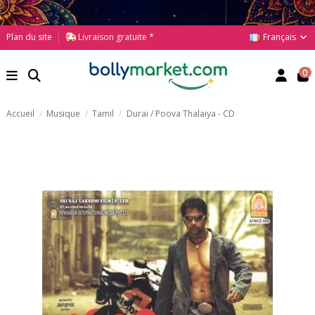
Français
Plan du site
Livraison gratuite *
0
Accueil
Musique
Tamil
Durai / Poova Thalaiya - CD