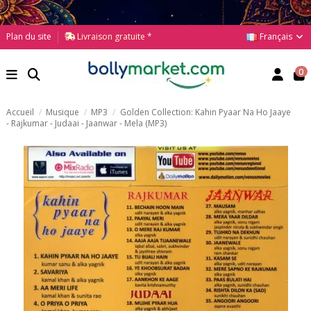
Français
Plan du site
Livraison gratuite *
0
Accueil
Musique
MP3
Golden Collection: Kahin Pyaar Na Ho Jaaye
- Rajkumar - Judaai - Jaanwar - Mela (MP3)