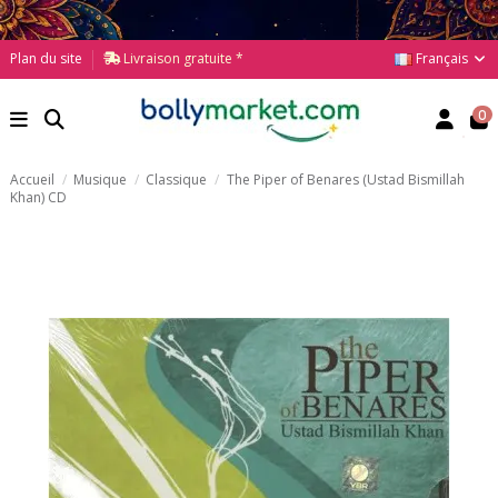
Français
Plan du site
Livraison gratuite *
0
Accueil
Musique
Classique
The Piper of Benares (Ustad Bismillah
Khan) CD