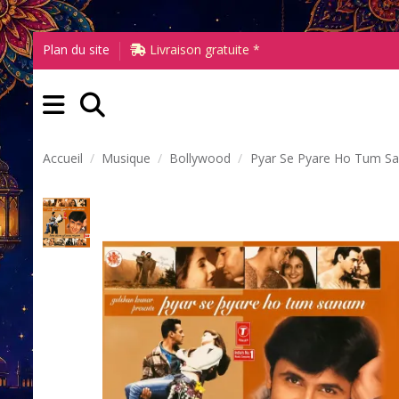
Plan du site
Livraison gratuite *
Accueil
Musique
Bollywood
Pyar Se Pyare Ho Tum S