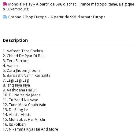
Mondial Relay
– À partir de 59€ d'achat : France métropolitaine, Belgique
& Luxembourg
Chrono 2Shop Europe
– À partir de 99€ d'achat : Europe
Description
1. Aafreen Tera Chehra
2. Chhed De Pyar Di Baat
3. Tera Surroor
4. Aamin
5. Zara Jhoom-Jhoom
6. Bardasht Nahin Kar Sakta
7. Lagi Lagi Lagi
8. Ishq Kiya Kiya
9. Aashiqana Hai Dil
10. Dil Ne Ye Na Jaana
11. Tu Yaad Na Aaye
12. Tune Mera Chain Vain
13. Dil Rang Le
14. Ahista-Ahista
15. Mohabbat Hai Mirchi
16. Its Folkish
17. Nikamma Kiya Hai And More