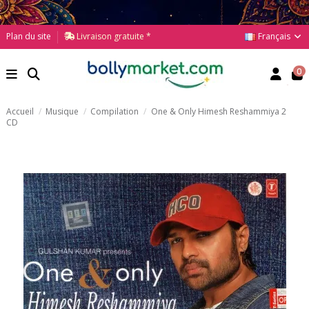
Français
Plan du site
Livraison gratuite *
0
Accueil
Musique
Compilation
One & Only Himesh Reshammiya 2
CD