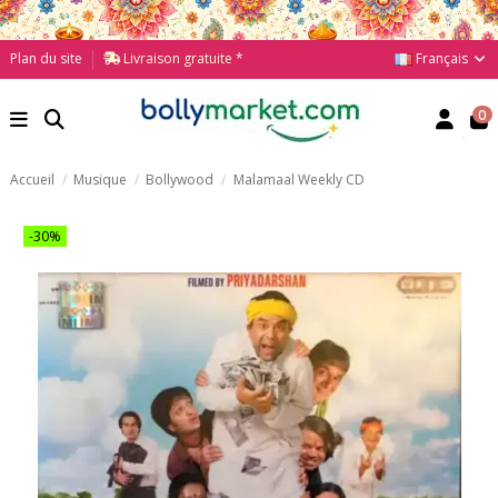
Français
Plan du site
Livraison gratuite *
0
Accueil
Musique
Bollywood
Malamaal Weekly CD
-30%