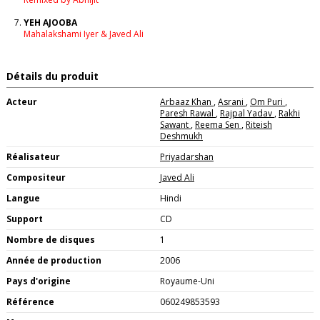
YEH AJOOBA
Mahalakshami Iyer & Javed Ali
Détails du produit
Acteur
Arbaaz Khan
,
Asrani
,
Om Puri
,
Paresh Rawal
,
Rajpal Yadav
,
Rakhi
Sawant
,
Reema Sen
,
Riteish
Deshmukh
Réalisateur
Priyadarshan
Compositeur
Javed Ali
Langue
Hindi
Support
CD
Nombre de disques
1
Année de production
2006
Pays d'origine
Royaume-Uni
Référence
060249853593