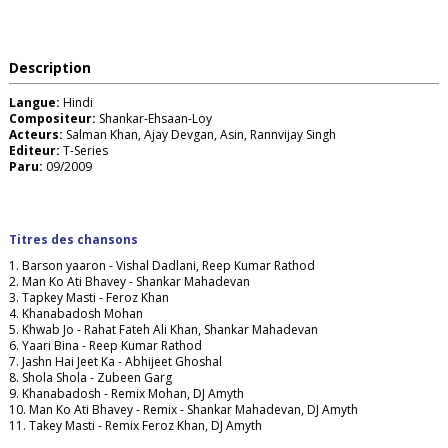
Description
Langue:
Hindi
Compositeur:
Shankar-Ehsaan-Loy
Acteurs:
Salman Khan, Ajay Devgan, Asin, Rannvijay Singh
Editeur:
T-Series
Paru:
09/2009
Titres des chansons
1. Barson yaaron - Vishal Dadlani, Reep Kumar Rathod
2. Man Ko Ati Bhavey - Shankar Mahadevan
3. Tapkey Masti - Feroz Khan
4. Khanabadosh Mohan
5. Khwab Jo - Rahat Fateh Ali Khan, Shankar Mahadevan
6. Yaari Bina - Reep Kumar Rathod
7. Jashn Hai Jeet Ka - Abhijeet Ghoshal
8. Shola Shola - Zubeen Garg
9. Khanabadosh - Remix Mohan, DJ Amyth
10. Man Ko Ati Bhavey - Remix - Shankar Mahadevan, DJ Amyth
11. Takey Masti - Remix Feroz Khan, DJ Amyth