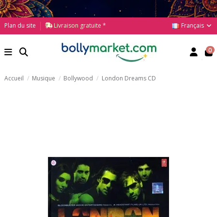
Français
Plan du site
Livraison gratuite *
0
Accueil
Musique
Bollywood
London Dreams CD